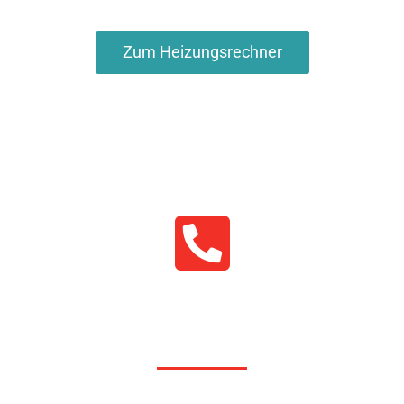
Zum Heizungsrechner
07051–
9553177