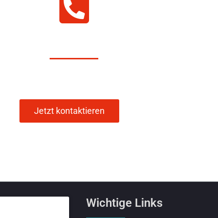
051–8090910
& Wohlfahrt GmbH & Co. 
Jetzt kontaktieren
Wichtige Links