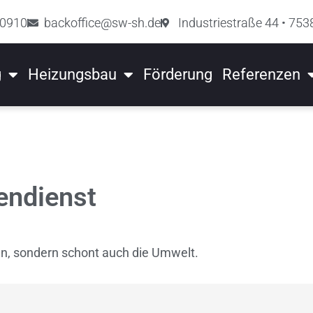
90910
backoffice@sw-sh.de
Industriestraße 44 • 753
g
Heizungsbau
Förderung
Referenzen
ndienst​
en, sondern schont auch die Umwelt.