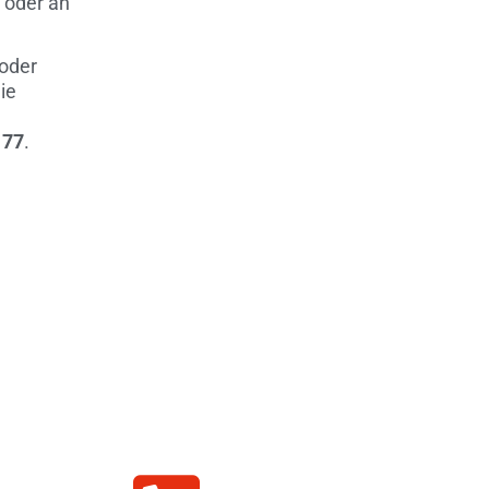
 oder an
 oder
ie
 77
.